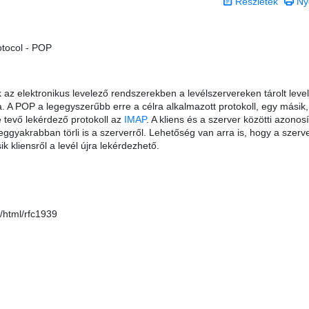
Részletek
Ny
otocol - POP
k az elektronikus levelező rendszerekben a levélszervereken tárolt leve
. A POP a legegyszerűbb erre a célra alkalmazott protokoll, egy másik,
vé tevő lekérdező protokoll az
IMAP
. A kliens és a szerver közötti azonosí
 leggyakrabban törli is a szerverről. Lehetőség van arra is, hogy a szer
k kliensről a levél újra lekérdezhető.
g/html/rfc1939
 0 csillag a lehetséges 5-ből.