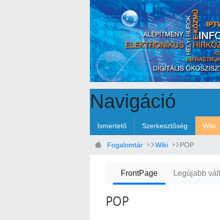
Ugrás a fő tartalomhoz
Navigáció
Ismertető
Szerkesztőség
Wiki
Fogalomtár
Wiki
POP
FrontPage
Legújabb vál
POP