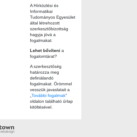
A Hírközlési és
Informatikai
Tudományos Egyesület
által létrehozott
szerkesztőbizottság
hagyja jóvá a
fogalmakat.
Lehet bővíteni
a
fogalomtárat?
A szerkesztőség
határozza meg
definiálandó
fogalmakat. Örömmel
vesszük javaslatait a
„
További fogalmak
”
oldalon található űrlap
kitöltésével.