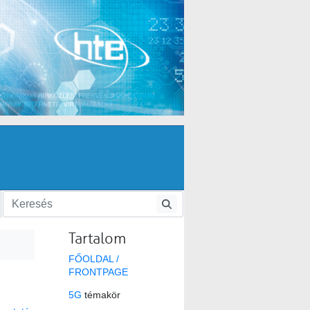
Tartalom
FŐOLDAL /
FRONTPAGE
5G
témakör