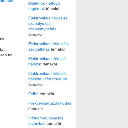
omtatás
Általános - átfogó
fogalmak
témakör
Elektronikus hírközlés
szabályozás -
szabványosítás
témakör
lek
Elektronikus hírközlési
szolgáltatás
témakör
tást
veren ne
Elektronikus hírközlő
hálózat
témakör
Elektronikus hírközlő
hálózati infrastruktúra
témakör
Felhő
témakör
Frekvenciagazdálkodás
témakör
Infokommunikációs
technikák
témakör