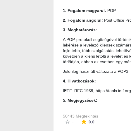
1. Fogalom magyarul:
POP
2. Fogalom angolul:
Post Office Pr
3. Meghatározás:
A POP-protokoll segítségével történi
lekérése a levelező kliensek számára
fejlettebb, több szolgáltatást lehető
követően a kliens letölti a levelet és
törlődjön, ebben az esetben egy mási
Jelenleg használt változata a POP3.
4. Hivatkozások:
IETF: RFC 1939, https://tools.ietf.or
5. Megjegyzések:
50443 Megtekintés
Az átlagos minősítés
-
0.0