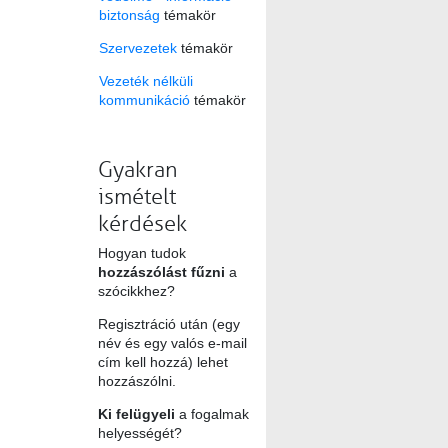
biztonság
témakör
Szervezetek
témakör
Vezeték nélküli
kommunikáció
témakör
Gyakran
ismételt
kérdések
Hogyan tudok
hozzászólást fűzni
a
szócikkhez?
Regisztráció után (egy
név és egy valós e-mail
cím kell hozzá) lehet
hozzászólni.
Ki felügyeli
a fogalmak
helyességét?