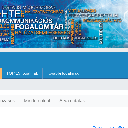
TOP 15 fogalmak
További fogalmak
tozások
Minden oldal
Árva oldalak