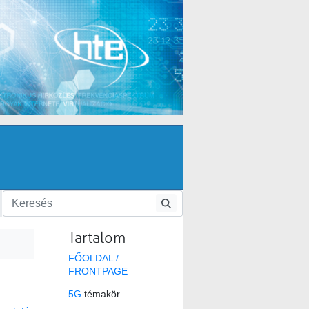
Tartalom
FŐOLDAL /
FRONTPAGE
5G
témakör