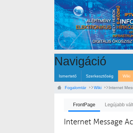
Ugrás a fő tartalomhoz
Navigáció
Ismertető
Szerkesztőség
Wiki
Fogalomtár
Wiki
Internet Mes
FrontPage
Legújabb vál
Internet Message Ac