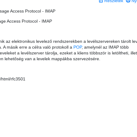
Részletek
Ny
sage Access Protocol - IMAP
ge Access Protocol - IMAP
nik az elektronikus levelező rendszerekben a levélszervereken tárolt le
 A másik erre a célra való protokoll a
POP
, amelynél az IMAP több
eveleket a levélszerver tárolja, ezeket a kliens többször is letöltheti, ill
eren lehetőség van a levelek mappákba szervezésére.
g/html/rfc3501
 0 csillag a lehetséges 5-ből.