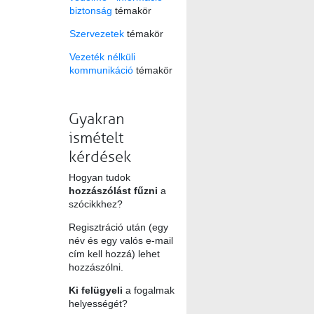
biztonság
témakör
Szervezetek
témakör
Vezeték nélküli
kommunikáció
témakör
Gyakran
ismételt
kérdések
Hogyan tudok
hozzászólást fűzni
a
szócikkhez?
Regisztráció után (egy
név és egy valós e-mail
cím kell hozzá) lehet
hozzászólni.
Ki felügyeli
a fogalmak
helyességét?