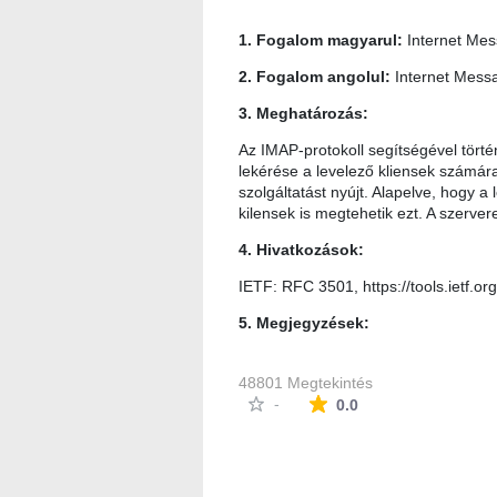
1. Fogalom magyarul:
Internet Mes
2. Fogalom angolul:
Internet Messa
3. Meghatározás:
Az IMAP-protokoll segítségével törté
lekérése a levelező kliensek számára.
szolgáltatást nyújt. Alapelve, hogy a l
kilensek is megtehetik ezt. A szerv
4. Hivatkozások:
IETF: RFC 3501, https://tools.ietf.or
5. Megjegyzések:
48801 Megtekintés
Az átlagos minősítés
-
0.0