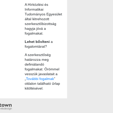
A Hírközlési és
Informatikai
Tudományos Egyesület
által létrehozott
szerkesztőbizottság
hagyja jóvá a
fogalmakat.
Lehet bővíteni
a
fogalomtárat?
A szerkesztőség
határozza meg
definiálandó
fogalmakat. Örömmel
vesszük javaslatait a
„
További fogalmak
”
oldalon található űrlap
kitöltésével.