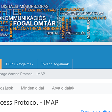
TOP 15 fogalmak
További fogalmak
sage Access Protocol - IMAP
tozások
Minden oldal
Árva oldalak
cess Protocol - IMAP