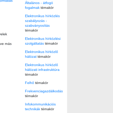
omtatás
Általános - átfogó
fogalmak
témakör
Elektronikus hírközlés
szabályozás -
szabványosítás
témakör
velek
Elektronikus hírközlési
szolgáltatás
témakör
etve más
Elektronikus hírközlő
hálózat
témakör
Elektronikus hírközlő
hálózati infrastruktúra
témakör
Felhő
témakör
Frekvenciagazdálkodás
témakör
Infokommunikációs
technikák
témakör