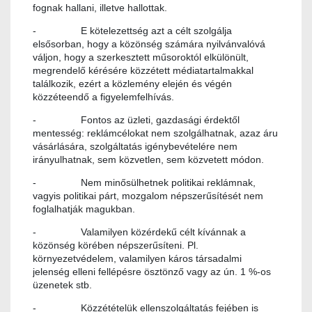
fognak hallani, illetve hallottak.
- E kötelezettség azt a célt szolgálja
elsősorban, hogy a közönség számára nyilvánvalóvá
váljon, hogy a szerkesztett műsoroktól elkülönült,
megrendelő kérésére közzétett médiatartalmakkal
találkozik, ezért a közlemény elején és végén
közzéteendő a figyelemfelhívás.
- Fontos az üzleti, gazdasági érdektől
mentesség: reklámcélokat nem szolgálhatnak, azaz áru
vásárlására, szolgáltatás igénybevételére nem
irányulhatnak, sem közvetlen, sem közvetett módon.
- Nem minősülhetnek politikai reklámnak,
vagyis politikai párt, mozgalom népszerűsítését nem
foglalhatják magukban.
- Valamilyen közérdekű célt kívánnak a
közönség körében népszerűsíteni. Pl.
környezetvédelem, valamilyen káros társadalmi
jelenség elleni fellépésre ösztönző vagy az ún. 1 %-os
üzenetek stb.
- Közzétételük ellenszolgáltatás fejében is