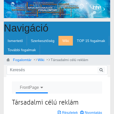
Ugrás a fő tartalomhoz
Navigáció
Ismertető
Szerkesztőség
Wiki
TOP 15 fogalmak
További fogalmak
Fogalomtár
Wiki
Társadalmi célú reklám
FrontPage
Társadalmi célú reklám
Részletek
Nyomtatás