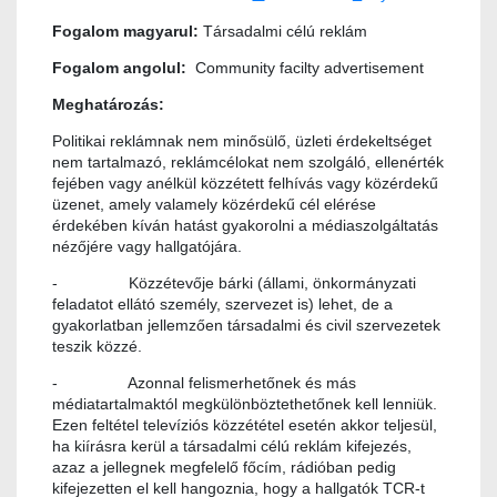
Fogalom magyarul:
Társadalmi célú reklám
Fogalom angolul:
Community facilty advertisement
Meghatározás:
Politikai reklámnak nem minősülő, üzleti érdekeltséget
nem tartalmazó, reklámcélokat nem szolgáló, ellenérték
fejében vagy anélkül közzétett felhívás vagy közérdekű
üzenet, amely valamely közérdekű cél elérése
érdekében kíván hatást gyakorolni a médiaszolgáltatás
nézőjére vagy hallgatójára.
- Közzétevője bárki (állami, önkormányzati
feladatot ellátó személy, szervezet is) lehet, de a
gyakorlatban jellemzően társadalmi és civil szervezetek
teszik közzé.
- Azonnal felismerhetőnek és más
médiatartalmaktól megkülönböztethetőnek kell lenniük.
Ezen feltétel televíziós közzététel esetén akkor teljesül,
ha kiírásra kerül a társadalmi célú reklám kifejezés,
azaz a jellegnek megfelelő főcím, rádióban pedig
kifejezetten el kell hangoznia, hogy a hallgatók TCR-t