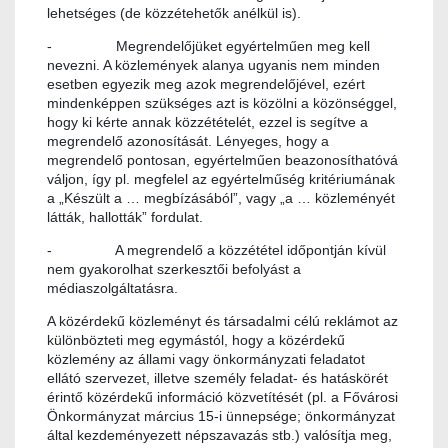
lehetséges (de közzétehetők anélkül is).
- Megrendelőjüket egyértelműen meg kell
nevezni. A közlemények alanya ugyanis nem minden
esetben egyezik meg azok megrendelőjével, ezért
mindenképpen szükséges azt is közölni a közönséggel,
hogy ki kérte annak közzétételét, ezzel is segítve a
megrendelő azonosítását. Lényeges, hogy a
megrendelő pontosan, egyértelműen beazonosíthatóvá
váljon, így pl. megfelel az egyértelműség kritériumának
a „Készült a … megbízásából”, vagy „a … közleményét
látták, hallották” fordulat.
- A megrendelő a közzététel időpontján kívül
nem gyakorolhat szerkesztői befolyást a
médiaszolgáltatásra.
A közérdekű közleményt és társadalmi célú reklámot az
különbözteti meg egymástól, hogy a közérdekű
közlemény az állami vagy önkormányzati feladatot
ellátó szervezet, illetve személy feladat- és hatáskörét
érintő közérdekű információ közvetítését (pl. a Fővárosi
Önkormányzat március 15-i ünnepsége; önkormányzat
által kezdeményezett népszavazás stb.) valósítja meg,