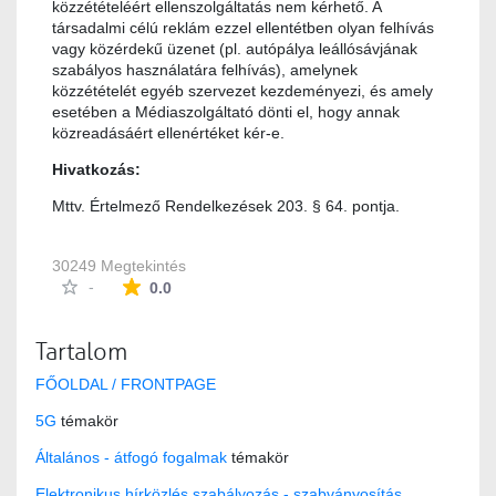
közzétételéért ellenszolgáltatás nem kérhető. A
társadalmi célú reklám ezzel ellentétben olyan felhívás
vagy közérdekű üzenet (pl. autópálya leállósávjának
szabályos használatára felhívás), amelynek
közzétételét egyéb szervezet kezdeményezi, és amely
esetében a Médiaszolgáltató dönti el, hogy annak
közreadásáért ellenértéket kér-e.
Hivatkozás:
Mttv. Értelmező Rendelkezések 203. § 64. pontja.
30249 Megtekintés
Az átlagos minősítés 0 csillag a lehetséges 5-b
-
0.0
Tartalom
FŐOLDAL / FRONTPAGE
5G
témakör
Általános - átfogó fogalmak
témakör
Elektronikus hírközlés szabályozás - szabványosítás