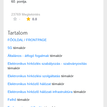
60. pontja.
23769 Megtekintés
Az átlagos minősítés 0 csillag a lehetséges 5-b
-
0.0
Tartalom
FŐOLDAL / FRONTPAGE
5G
témakör
Általános - átfogó fogalmak
témakör
Elektronikus hírközlés szabályozás - szabványosítás
témakör
Elektronikus hírközlési szolgáltatás
témakör
Elektronikus hírközlő hálózat
témakör
Elektronikus hírközlő hálózati infrastruktúra
témakör
Felhő
témakör