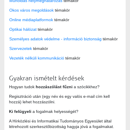
Műholdas helymeghatározás
témakör
Okos város megoldások
témakör
Online médiaplatformok
témakör
Optikai hálózat
témakör
Személyes adatok védelme - információ biztonság
témakör
Szervezetek
témakör
Vezeték nélküli kommunikáció
témakör
Gyakran ismételt kérdések
Hogyan tudok
hozzászólást fűzni
a szócikkhez?
Regisztráció után (egy név és egy valós e-mail cím kell
hozzá) lehet hozzászólni.
Ki felügyeli
a fogalmak helyességét?
A Hírközlési és Informatikai Tudományos Egyesület által
létrehozott szerkesztőbizottság hagyja jóvá a fogalmakat.