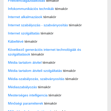
Frekvenciagazdálkodás
témakör
Infokommunikációs technikák
témakör
Internet alkalmazások
témakör
Internet szabályozás - szabványosítás
témakör
Internet szolgáltatás
témakör
Kábeltévé
témakör
Következő generációs internet technológiák és
szolgáltatások
témakör
Média tartalom átvitel
témakör
Média tartalom átviteli szolgáltatás
témakör
Média-szabályozás, szabványosítás
témakör
Médiaszabályozás
témakör
Mesterséges intelligencia
témakör
Minőségi paraméterek
témakör