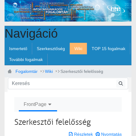
Ugrás a fő tartalomhoz
Navigáció
Ismertető
Szerkesztőség
Wiki
TOP 15 fogalmak
További fogalmak
Fogalomtár
Wiki
Szerkesztői felelősség
FrontPage
Szerkesztői felelősség
Részletek
Nyomtatás