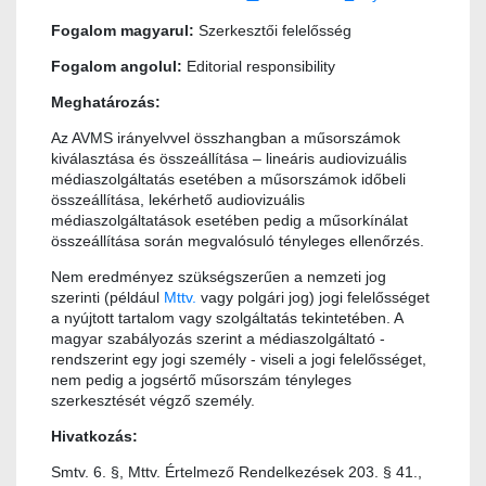
Fogalom magyarul:
Szerkesztői felelősség
Fogalom angolul:
Editorial responsibility
Meghatározás:
Az AVMS irányelvvel összhangban a műsorszámok
kiválasztása és összeállítása – lineáris audiovizuális
médiaszolgáltatás esetében a műsorszámok időbeli
összeállítása, lekérhető audiovizuális
médiaszolgáltatások esetében pedig a műsorkínálat
összeállítása során megvalósuló tényleges ellenőrzés.
Nem eredményez szükségszerűen a nemzeti jog
szerinti (például
Mttv.
vagy polgári jog) jogi felelősséget
a nyújtott tartalom vagy szolgáltatás tekintetében. A
magyar szabályozás szerint a médiaszolgáltató -
rendszerint egy jogi személy - viseli a jogi felelősséget,
nem pedig a jogsértő műsorszám tényleges
szerkesztését végző személy.
Hivatkozás:
Smtv. 6. §, Mttv. Értelmező Rendelkezések 203. § 41.,