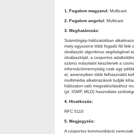
1. Fogalom magyarul:
Multicast
2. Fogalom angolul:
Multicast
3. Meghatározás:
Számítógép-hálózatokban alkalmazott
mely egyszerre több fogadó fél felé i
útválasztó algoritmus segítségével 
útválasztóját; a csoportos adatküldé
számú másolatot készítenek a csomag
információmennyiség csak egy példán
el, amennyiben több felhasználót kel
multimédia alkalmazások tudják kihas
hálózaton való megvalósításához mult
(pl. IGMP, MLD) használata szükség
4. Hivatkozás:
RFC 5110
5. Megjegyzés:
A csoportos kommunikáció nemcsak a h