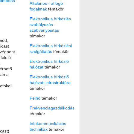
omtatás
Általános - átfogó
fogalmak
témakör
Elektronikus hírközlés
szabályozás -
szabványosítás
témakör
 mód,
Elektronikus hírközlési
icast
szolgáltatás
témakör
 végpont
felelő
Elektronikus hírközlő
z
hálózat
témakör
 érhető
ban a
Elektronikus hírközlő
hálózati infrastruktúra
otokoll
témakör
Felhő
témakör
Frekvenciagazdálkodás
témakör
Infokommunikációs
technikák
témakör
cast)