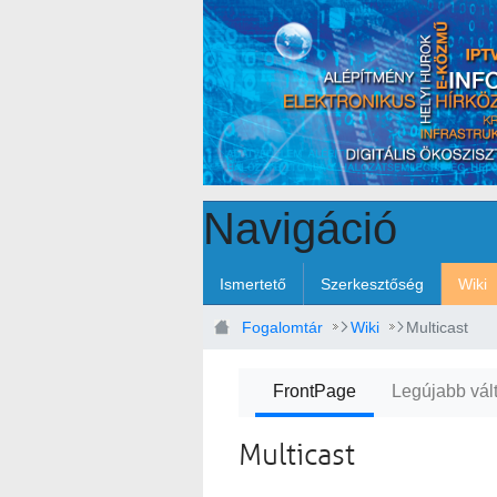
Ugrás a fő tartalomhoz
Navigáció
Ismertető
Szerkesztőség
Wiki
Fogalomtár
Wiki
Multicast
FrontPage
Legújabb vál
Multicast