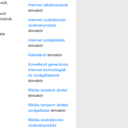
sült,
Internet alkalmazások
témakör
ció
örténik,
Internet szabályozás -
szabványosítás
témakör
ata
Internet szolgáltatás
témakör
Kábeltévé
témakör
Következő generációs
internet technológiák
és szolgáltatások
témakör
Média tartalom átvitel
témakör
Média tartalom átviteli
szolgáltatás
témakör
Média-szabályozás,
szabványosítás