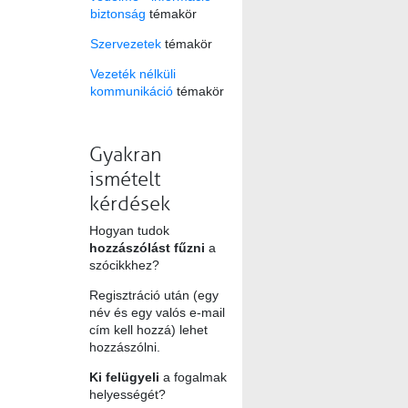
biztonság
témakör
Szervezetek
témakör
Vezeték nélküli
kommunikáció
témakör
Gyakran
ismételt
kérdések
Hogyan tudok
hozzászólást fűzni
a
szócikkhez?
Regisztráció után (egy
név és egy valós e-mail
cím kell hozzá) lehet
hozzászólni.
Ki felügyeli
a fogalmak
helyességét?