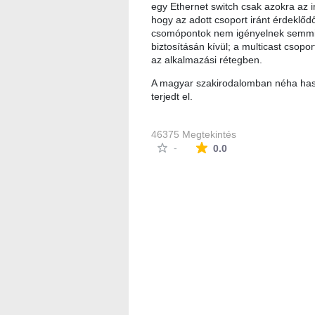
egy Ethernet switch csak azokra az i
hogy az adott csoport iránt érdeklőd
csomópontok nem igényelnek semmil
biztosításán kívül; a multicast csop
az alkalmazási rétegben.
A magyar szakirodalomban néha haszn
terjedt el.
46375 Megtekintés
Az átlagos minősítés
-
0.0