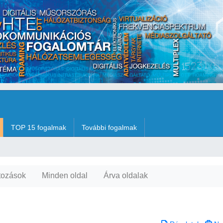
TOP 15 fogalmak
További fogalmak
tozások
Minden oldal
Árva oldalak