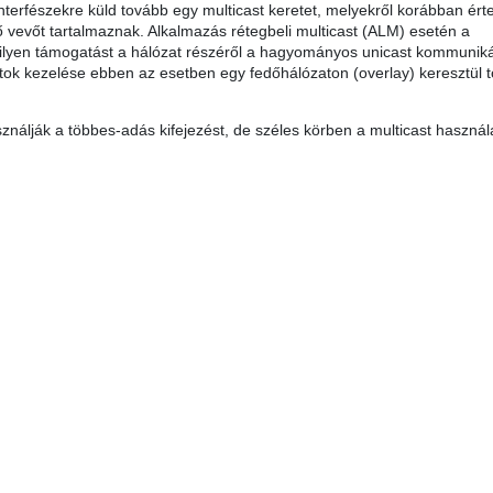
nterfészekre küld tovább egy multicast keretet, melyekről korábban érte
ő vevőt tartalmaznak. Alkalmazás rétegbeli multicast (ALM) esetén a
yen támogatást a hálózat részéről a hagyományos unicast kommuniká
ortok kezelése ebben az esetben egy fedőhálózaton (overlay) keresztül t
álják a többes-adás kifejezést, de széles körben a multicast használ
 0 csillag a lehetséges 5-ből.