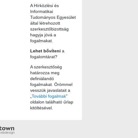
A Hírközlési és
Informatikai
Tudományos Egyesület
által létrehozott
szerkesztőbizottság
hagyja jóvá a
fogalmakat.
Lehet bővíteni
a
fogalomtárat?
A szerkesztőség
határozza meg
definiálandó
fogalmakat. Örömmel
vesszük javaslatait a
„
További fogalmak
”
oldalon található űrlap
kitöltésével.