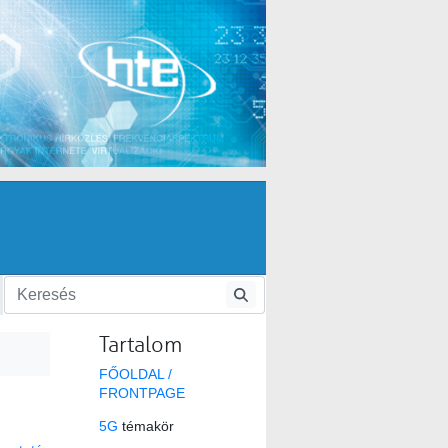
Tartalom
FŐOLDAL /
FRONTPAGE
5G
témakör