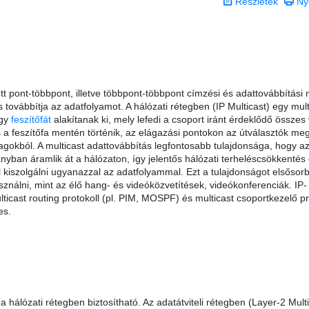
Részletek
Ny
 pont-többpont, illetve többpont-többpont címzési és adattovábbítási
s továbbítja az adatfolyamot. A hálózati rétegben (IP Multicast) egy mult
egy
feszítőfát
alakítanak ki, mely lefedi a csoport iránt érdeklődő összes
s a feszítőfa mentén történik, az elágazási pontokon az útválasztók meg
okból. A multicast adattovábbítás legfontosabb tulajdonsága, hogy a
yban áramlik át a hálózaton, így jelentős hálózati terheléscsökkentés
l kiszolgálni ugyanazzal az adatfolyammal. Ezt a tulajdonságot elsősor
ználni, mint az élő hang- és videóközvetítések, videókonferenciák. IP-
icast routing protokoll (pl. PIM, MOSPF) és multicast csoportkezelő pr
es.
álózati rétegben biztosítható. Az adatátviteli rétegben (Layer-2 Multi