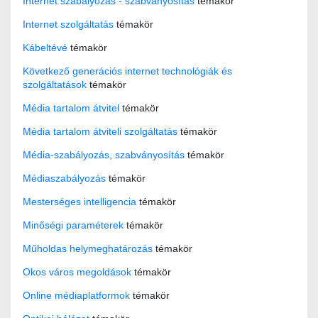
Internet szabályozás - szabványosítás
témakör
Internet szolgáltatás
témakör
Kábeltévé
témakör
Következő generációs internet technológiák és
szolgáltatások
témakör
Média tartalom átvitel
témakör
Média tartalom átviteli szolgáltatás
témakör
Média-szabályozás, szabványosítás
témakör
Médiaszabályozás
témakör
Mesterséges intelligencia
témakör
Minőségi paraméterek
témakör
Műholdas helymeghatározás
témakör
Okos város megoldások
témakör
Online médiaplatformok
témakör