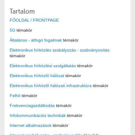
Tartalom
FŐOLDAL / FRONTPAGE
5G
témakör
Általános - átfogó fogalmak
témakör
Elektronikus hírközlés szabályozás - szabványosítás
témakör
Elektronikus hírközlési szolgáltatás
témakör
Elektronikus hírközlő hálózat
témakör
Elektronikus hírközlő hálózati infrastruktúra
témakör
Felhő
témakör
Frekvenciagazdálkodás
témakör
Infokommunikációs technikák
témakör
Internet alkalmazások
témakör