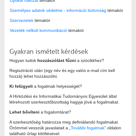
Optikai hálózat
témakör
Személyes adatok védelme - információ biztonság
témakör
Szervezetek
témakör
Vezeték nélküli kommunikáció
témakör
Gyakran ismételt kérdések
Hogyan tudok
hozzászólást fűzni
a szócikkhez?
Regisztráció után (egy név és egy valós e-mail cím kell
hozzá) lehet hozzászólni.
Ki felügyeli
a fogalmak helyességét?
A Hírközlési és Informatikai Tudományos Egyesület által
létrehozott szerkesztőbizottság hagyja jóvá a fogalmakat.
Lehet bővíteni
a fogalomtárat?
A szerkesztőség határozza meg definiálandó fogalmakat.
Örömmel vesszük javaslatait a „
További fogalmak
” oldalon
található űrlap kitöltésével.