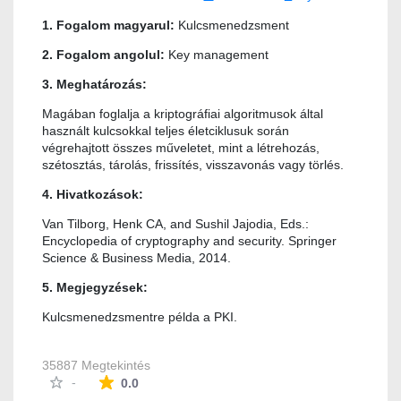
1. Fogalom magyarul:
Kulcsmenedzsment
2. Fogalom angolul:
Key management
3. Meghatározás:
Magában foglalja a kriptográfiai algoritmusok által
használt kulcsokkal teljes életciklusuk során
végrehajtott összes műveletet, mint a létrehozás,
szétosztás, tárolás, frissítés, visszavonás vagy törlés.
4. Hivatkozások:
Van Tilborg, Henk CA, and Sushil Jajodia, Eds.:
Encyclopedia of cryptography and security. Springer
Science & Business Media, 2014.
5. Megjegyzések:
Kulcsmenedzsmentre példa a PKI.
35887 Megtekintés
Az átlagos minősítés 0 csillag a lehetséges 5-b
-
0.0