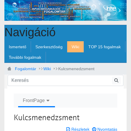
Ugrás a fő tartalomhoz
Navigáció
Ismertető
Szerkesztőség
Wiki
TOP 15 fogalmak
További fogalmak
Fogalomtár
Wiki
Kulcsmenedzsment
FrontPage
Kulcsmenedzsment
Részletek
Nyomtatás