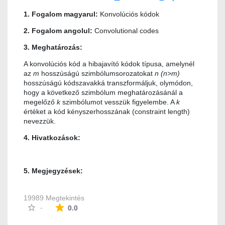
1. Fogalom magyarul:
Konvolúciós kódok
2. Fogalom angolul:
Convolutional codes
3. Meghatározás:
A konvolúciós kód a hibajavító kódok típusa, amelynél
az
m
hosszúságú szimbólumsorozatokat
n (n>m)
hosszúságú kódszavakká transzformáljuk, olymódon,
hogy a következő szimbólum meghatározásánál a
megelőző
k
szimbólumot vesszük figyelembe. A
k
értéket a kód kényszerhosszának (constraint length)
nevezzük.
4. Hivatkozások:
5. Megjegyzések:
19989 Megtekintés
Az átlagos minősítés 0 csillag a lehetséges 5-b
-
0.0