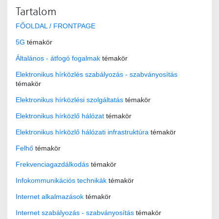
Tartalom
FŐOLDAL / FRONTPAGE
5G
témakör
Általános - átfogó fogalmak
témakör
Elektronikus hírközlés szabályozás - szabványosítás
témakör
Elektronikus hírközlési szolgáltatás
témakör
Elektronikus hírközlő hálózat
témakör
Elektronikus hírközlő hálózati infrastruktúra
témakör
Felhő
témakör
Frekvenciagazdálkodás
témakör
Infokommunikációs technikák
témakör
Internet alkalmazások
témakör
Internet szabályozás - szabványosítás
témakör