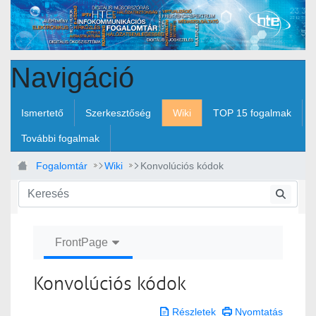
Ugrás a fő tartalomhoz
Navigáció
Ismertető
Szerkesztőség
Wiki
TOP 15 fogalmak
További fogalmak
Fogalomtár
Wiki
Konvolúciós kódok
FrontPage
Konvolúciós kódok
Részletek
Nyomtatás