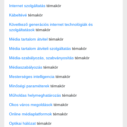
Internet szolgáltatás
témakör
Kábeltévé
témakör
Következő generációs internet technológiák és
szolgáltatások
témakör
Média tartalom átvitel
témakör
Média tartalom átviteli szolgáltatás
témakör
Média-szabályozás, szabványosítás
témakör
Médiaszabályozás
témakör
Mesterséges intelligencia
témakör
Minőségi paraméterek
témakör
Műholdas helymeghatározás
témakör
Okos város megoldások
témakör
Online médiaplatformok
témakör
Optikai hálózat
témakör