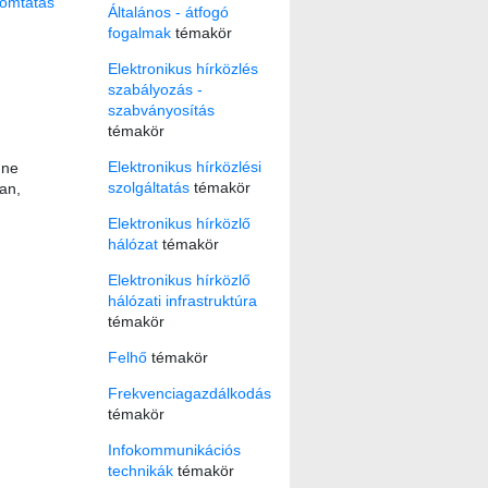
omtatás
Általános - átfogó
fogalmak
témakör
Elektronikus hírközlés
szabályozás -
szabványosítás
témakör
Elektronikus hírközlési
 ne
szolgáltatás
témakör
an,
Elektronikus hírközlő
hálózat
témakör
Elektronikus hírközlő
hálózati infrastruktúra
témakör
Felhő
témakör
Frekvenciagazdálkodás
témakör
Infokommunikációs
technikák
témakör