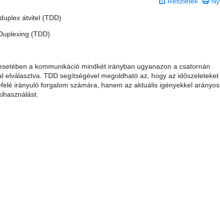
Részletek
Ny
duplex átvitel (TDD)
 Duplexing (TDD)
) esetében a kommunikáció mindkét irányban ugyanazon a csatornán
sal elválasztva. TDD segítségével megoldható az, hogy az időszeleteket
lefelé irányuló forgalom számára, hanem az aktuális igényekkel arányos
rnakihasználást.
 0 csillag a lehetséges 5-ből.