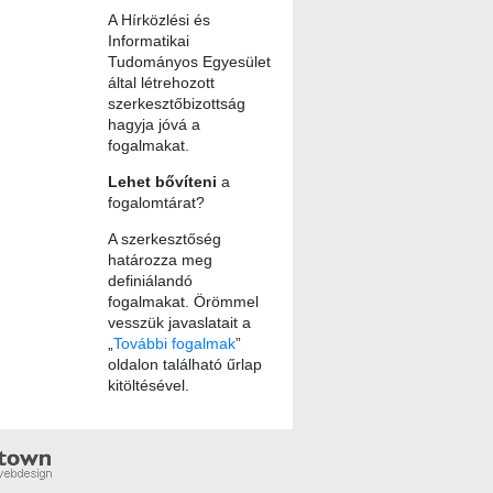
A Hírközlési és
Informatikai
Tudományos Egyesület
által létrehozott
szerkesztőbizottság
hagyja jóvá a
fogalmakat.
Lehet bővíteni
a
fogalomtárat?
A szerkesztőség
határozza meg
definiálandó
fogalmakat. Örömmel
vesszük javaslatait a
„
További fogalmak
”
oldalon található űrlap
kitöltésével.