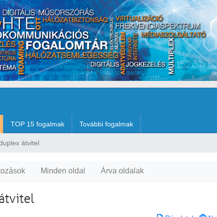
TOP 15 fogalmak
További fogalmak
uplex átvitel
tozások
Minden oldal
Árva oldalak
tvitel