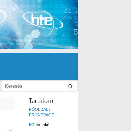
Tartalom
FŐOLDAL /
FRONTPAGE
5G
témakör