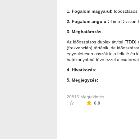
1. Fogalom magyarul:
Időosztásos 
2. Fogalom angolul:
Time Division
3. Meghatározás:
Az időosztásos duplex átvitel (TDD
(frekvencián) történik, de időosztás
egyenletesen osszák ki a felfelé és 
hatékonyabbá téve ezzel a csato
4. Hivatkozás:
5. Megjegyzés:
20816 Megtekintés
Az átlagos minősítés
-
0.0