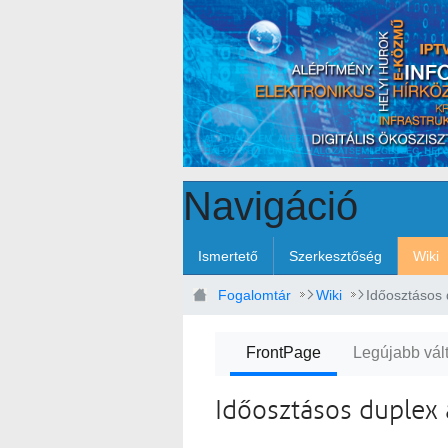
Ugrás a fő tartalomhoz
Navigáció
Ismertető
Szerkesztőség
Wiki
Fogalomtár
Wiki
Időosztásos d
FrontPage
Legújabb vál
Időosztásos duplex á