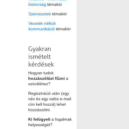
biztonság
témakör
Szervezetek
témakör
Vezeték nélküli
kommunikáció
témakör
Gyakran
ismételt
kérdések
Hogyan tudok
hozzászólást fűzni
a
szócikkhez?
Regisztráció után (egy
név és egy valós e-mail
cím kell hozzá) lehet
hozzászólni.
Ki felügyeli
a fogalmak
helyességét?