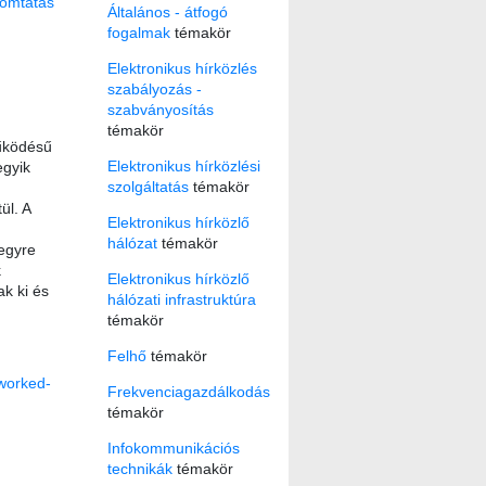
omtatás
Általános - átfogó
fogalmak
témakör
Elektronikus hírközlés
szabályozás -
szabványosítás
témakör
űködésű
Elektronikus hírközlési
egyik
szolgáltatás
témakör
ül. A
Elektronikus hírközlő
hálózat
témakör
 egyre
k
Elektronikus hírközlő
k ki és
hálózati infrastruktúra
témakör
Felhő
témakör
tworked-
Frekvenciagazdálkodás
témakör
Infokommunikációs
technikák
témakör