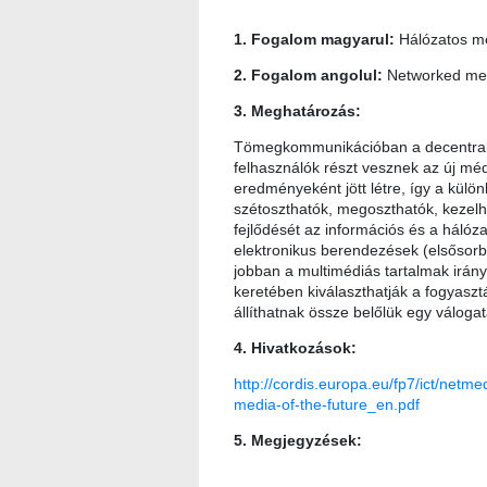
1. Fogalom magyarul:
Hálózatos m
2. Fogalom angolul:
Networked me
3. Meghatározás:
Tömegkommunikációban a decentrali
felhasználók részt vesznek az új méd
eredményeként jött létre, így a külö
szétoszthatók, megoszthatók, kezelhe
fejlődését az információs és a hálóza
elektronikus berendezések (elsősorba
jobban a multimédiás tartalmak irány
keretében kiválaszthatják a fogyasz
állíthatnak össze belőlük egy válogatá
4. Hivatkozások:
http://cordis.europa.eu/fp7/ict/netm
media-of-the-future_en.pdf
5. Megjegyzések: