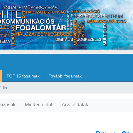
TOP 15 fogalmak
További fogalmak
édia
tozások
Minden oldal
Árva oldalak