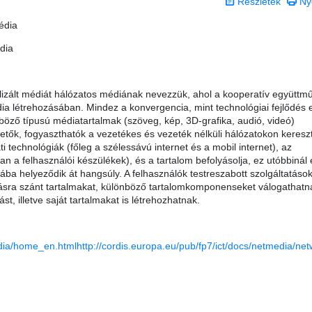
Részletek
Ny
édia
dia
zált médiát hálózatos médiának nevezzük, ahol a kooperatív együttm
ia létrehozásában. Mindez a konvergencia, mint technológiai fejlődés 
nböző típusú médiatartalmak (szöveg, kép, 3D-grafika, audió, videó)
tők, fogyaszthatók a vezetékes és vezeték nélküli hálózatokon kereszt
ti technológiák (főleg a szélessávú internet és a mobil internet), az
n a felhasználói készülékek), és a tartalom befolyásolja, ez utóbbinál
ába helyeződik át hangsúly. A felhasználók testreszabott szolgáltatáso
tásra szánt tartalmakat, különböző tartalomkomponenseket válogathatna
st, illetve saját tartalmakat is létrehozhatnak.
edia/home_en.html
http://cordis.europa.eu/pub/fp7/ict/docs/netmedia/ne