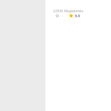
22926 Megtekintés
Az átlagos minősítés
-
0.0