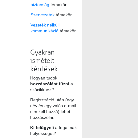
biztonság
témakör
Szervezetek
témakör
Vezeték nélküli
kommunikáció
témakör
Gyakran
ismételt
kérdések
Hogyan tudok
hozzászólást fűzni
a
szócikkhez?
Regisztráció után (egy
név és egy valós e-mail
cím kell hozzá) lehet
hozzászólni.
Ki felügyeli
a fogalmak
helyességét?