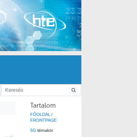
Tartalom
FŐOLDAL /
FRONTPAGE
5G
témakör