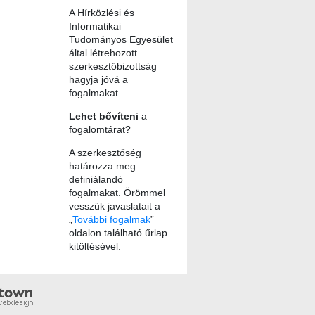
A Hírközlési és
Informatikai
Tudományos Egyesület
által létrehozott
szerkesztőbizottság
hagyja jóvá a
fogalmakat.
Lehet bővíteni
a
fogalomtárat?
A szerkesztőség
határozza meg
definiálandó
fogalmakat. Örömmel
vesszük javaslatait a
„
További fogalmak
”
oldalon található űrlap
kitöltésével.