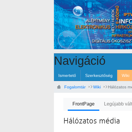
Ugrás a fő tartalomhoz
Navigáció
Ismertető
Szerkesztőség
Wiki
Fogalomtár
Wiki
Hálózatos m
FrontPage
Legújabb vál
Hálózatos média