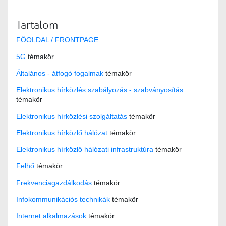
Tartalom
FŐOLDAL / FRONTPAGE
5G
témakör
Általános - átfogó fogalmak
témakör
Elektronikus hírközlés szabályozás - szabványosítás
témakör
Elektronikus hírközlési szolgáltatás
témakör
Elektronikus hírközlő hálózat
témakör
Elektronikus hírközlő hálózati infrastruktúra
témakör
Felhő
témakör
Frekvenciagazdálkodás
témakör
Infokommunikációs technikák
témakör
Internet alkalmazások
témakör