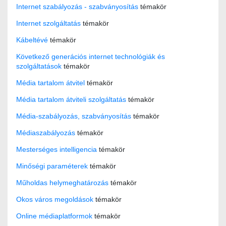
Internet szabályozás - szabványosítás
témakör
Internet szolgáltatás
témakör
Kábeltévé
témakör
Következő generációs internet technológiák és
szolgáltatások
témakör
Média tartalom átvitel
témakör
Média tartalom átviteli szolgáltatás
témakör
Média-szabályozás, szabványosítás
témakör
Médiaszabályozás
témakör
Mesterséges intelligencia
témakör
Minőségi paraméterek
témakör
Műholdas helymeghatározás
témakör
Okos város megoldások
témakör
Online médiaplatformok
témakör