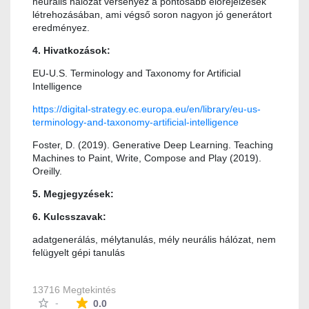
neurális hálózat versenyez a pontosabb előrejelzések
létrehozásában, ami végső soron nagyon jó generátort
eredményez.
4. Hivatkozások:
EU-U.S. Terminology and Taxonomy for Artificial
Intelligence
https://digital-strategy.ec.europa.eu/en/library/eu-us-
terminology-and-taxonomy-artificial-intelligence
Foster, D. (2019). Generative Deep Learning. Teaching
Machines to Paint, Write, Compose and Play (2019).
Oreilly.
5. Megjegyzések:
6. Kulcsszavak:
adatgenerálás, mélytanulás, mély neurális hálózat, nem
felügyelt gépi tanulás
13716 Megtekintés
Az átlagos minősítés 0 csillag a lehetséges 5-b
-
0.0