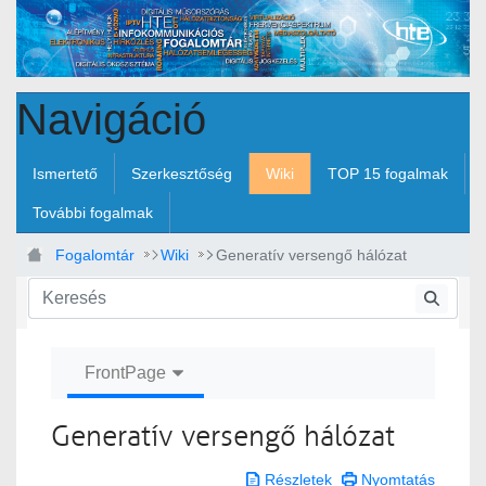
Ugrás a fő tartalomhoz
Navigáció
Ismertető
Szerkesztőség
Wiki
TOP 15 fogalmak
További fogalmak
Fogalomtár
Wiki
Generatív versengő hálózat
FrontPage
Generatív versengő hálózat
Részletek
Nyomtatás