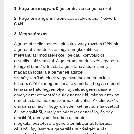
1. Fogalom magyarul:
generatív versengő hálózat
2. Fogalom angolul:
Generative Adversarial Network -
GAN
3. Meghatározás:
A generatív ellenséges hálózatok vagy röviden GAN-ok
a generatív modellezés egyik megközelítése
mélytanulási módszerekkel, például konvolúciós
neurális hálózatokkal. A generatív modellezés egy nem
felügyelt tanulási feladat a gépi tanulásban, amely
magában foglalja a bemeneti adatok
szabályszerűségeinek vagy mintáinak automatikus
felfedezését és megtanulását oly módon, hogy a modell
felhasználható legyen olyan új példák generálására,
amelyek megtévesztésig úgy néznek ki, mintha azok az
eredeti adathalmazból származtak volna. Az elnevezés
onnan származik, hogy a modell két neurális hálózatból
áll: az egyikből, amely az adatokat generálja, és egy
másikból, amelynek feladata az adatok
megkülönböztetése a generátor hibájának feltárása
céljából, így javítva a generálás minőségét. A két