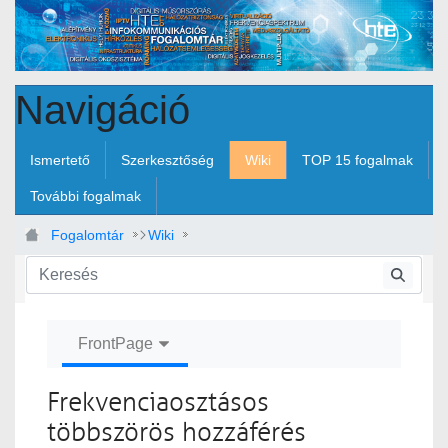
Ugrás a fő tartalomhoz
Navigáció
Ismertető
Szerkesztőség
Wiki
TOP 15 fogalmak
További fogalmak
Fogalomtár
Wiki
Frekvenciaosztásos többszörös hozzáférés
FrontPage
Frekvenciaosztásos
többszörös hozzáférés