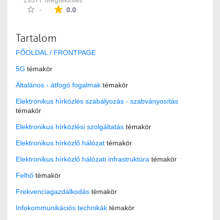
19377 Megtekintés
Az átlagos minősítés 0 csillag a lehetséges 5-b
-
0.0
Tartalom
FŐOLDAL / FRONTPAGE
5G
témakör
Általános - átfogó fogalmak
témakör
Elektronikus hírközlés szabályozás - szabványosítás
témakör
Elektronikus hírközlési szolgáltatás
témakör
Elektronikus hírközlő hálózat
témakör
Elektronikus hírközlő hálózati infrastruktúra
témakör
Felhő
témakör
Frekvenciagazdálkodás
témakör
Infokommunikációs technikák
témakör