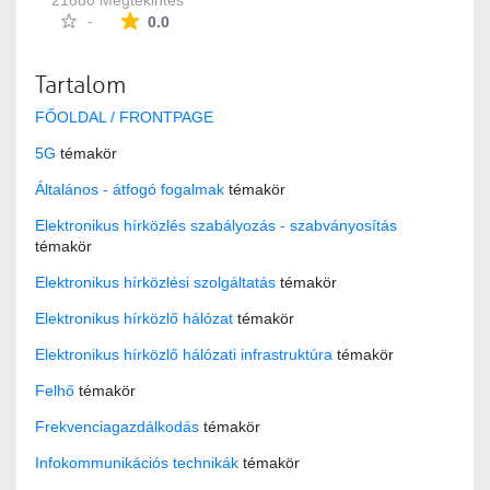
21880 Megtekintés
Az átlagos minősítés 0 csillag a lehetséges 5-b
-
0.0
Tartalom
FŐOLDAL / FRONTPAGE
5G
témakör
Általános - átfogó fogalmak
témakör
Elektronikus hírközlés szabályozás - szabványosítás
témakör
Elektronikus hírközlési szolgáltatás
témakör
Elektronikus hírközlő hálózat
témakör
Elektronikus hírközlő hálózati infrastruktúra
témakör
Felhő
témakör
Frekvenciagazdálkodás
témakör
Infokommunikációs technikák
témakör