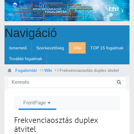
Ugrás a fő tartalomhoz
Navigáció
Ismertető
Szerkesztőség
Wiki
TOP 15 fogalmak
További fogalmak
Fogalomtár
Wiki
Frekvenciaosztás duplex átvitel
FrontPage
Frekvenciaosztás duplex
átvitel