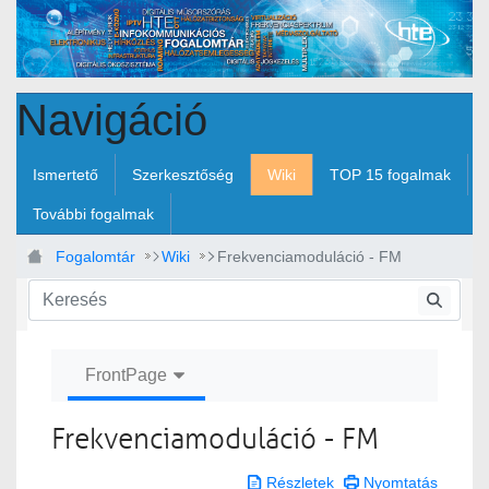
Ugrás a fő tartalomhoz
Navigáció
Ismertető
Szerkesztőség
Wiki
TOP 15 fogalmak
További fogalmak
Fogalomtár
Wiki
Frekvenciamoduláció - FM
FrontPage
Frekvenciamoduláció - FM
Részletek
Nyomtatás