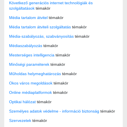
Következő generációs internet technológiák és
szolgáltatások
témakör
Média tartalom átvitel
témakör
Média tartalom átviteli szolgáltatás
témakör
Média-szabályozás, szabványosítás
témakör
Médiaszabályozás
témakör
Mesterséges intelligencia
témakör
Minőségi paraméterek
témakör
Műholdas helymeghatározás
témakör
Okos város megoldások
témakör
Online médiaplatformok
témakör
Optikai hálózat
témakör
Személyes adatok védelme - információ biztonság
témakör
Szervezetek
témakör