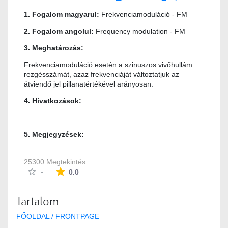
1. Fogalom magyarul:
Frekvenciamoduláció - FM
2. Fogalom angolul:
Frequency modulation - FM
3. Meghatározás:
Frekvenciamoduláció esetén a szinuszos vivőhullám
rezgésszámát, azaz frekvenciáját változtatjuk az
átviendő jel pillanatértékével arányosan.
4. Hivatkozások:
5. Megjegyzések:
25300 Megtekintés
Az átlagos minősítés 0 csillag a lehetséges 5-b
-
0.0
Tartalom
FŐOLDAL / FRONTPAGE