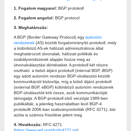
1. Fogalom magyarul:
BGP protokoll
2. Fogalom angolul:
BGP protocol
3. Meghatározás:
A BGP (Border Gateway Protocol) egy
autonóm
rendszerek
(AS) közötti forgalomirányító protokoll, mely
a különböző AS-ek hálózati adminisztrátorai által
meghatározott útvonalak, hálózati politikák és
szabályrendszerek alapján hozza meg az
útvonalválasztási döntéseket. A protokoll két részre
osztható: a belső átjáró protokoll (internal BGP, iBGP)
egy adott autonóm rendszer BGP-útválasztói közötti
kommunikációt biztosítja, míg a külső átjáró protokoll
(external BGP, eBGP) különböző autonóm rendszerek
BGP-útválasztóit köti össze, azok kommunikációját
támogatja. A BGP-protokoll első verzióját 1989-ben
publikálták, a jelenleg használatban levő BGP-4
protokollt 2006-ban szabványosították (RFC 4271), bár
azóta is számos frissítése jelent meg.
4. Hivatkozás:
RFC 4271
(
https://www.ietf.org/rfc/rfc4271.txt
)