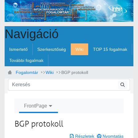
Ugrás a fő tartalomhoz
Navigáció
Ismertető
Szerkesztőség
Wiki
TOP 15 fogalmak
További fogalmak
Fogalomtár
Wiki
BGP protokoll
FrontPage
BGP protokoll
Részletek
Nyomtatás