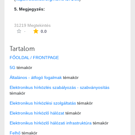
5. Megjegyzés:
31219 Megtekintés
Az átlagos minősítés 0 csillag a lehetséges 5-b
-
0.0
Tartalom
FŐOLDAL / FRONTPAGE
5G
témakör
Általános - átfogó fogalmak
témakör
Elektronikus hírközlés szabályozás - szabványosítás
témakör
Elektronikus hírközlési szolgáltatás
témakör
Elektronikus hírközlő hálózat
témakör
Elektronikus hírközlő hálózati infrastruktúra
témakör
Felhő
témakör