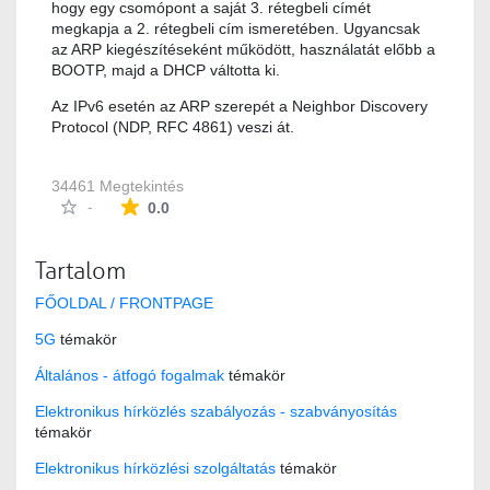
hogy egy csomópont a saját 3. rétegbeli címét
megkapja a 2. rétegbeli cím ismeretében. Ugyancsak
az ARP kiegészítéseként működött, használatát előbb a
BOOTP, majd a DHCP váltotta ki.
Az IPv6 esetén az ARP szerepét a Neighbor Discovery
Protocol (NDP, RFC 4861) veszi át.
34461 Megtekintés
Az átlagos minősítés 0 csillag a lehetséges 5-b
-
0.0
Tartalom
FŐOLDAL / FRONTPAGE
5G
témakör
Általános - átfogó fogalmak
témakör
Elektronikus hírközlés szabályozás - szabványosítás
témakör
Elektronikus hírközlési szolgáltatás
témakör