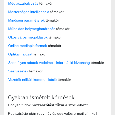
Médiaszabályozás
témakör
Mesterséges intelligencia
témakör
Minőségi paraméterek
témakör
Műholdas helymeghatározás
témakör
Okos város megoldások
témakör
Online médiaplatformok
témakör
Optikai hálózat
témakör
Személyes adatok védelme - információ biztonság
témakör
Szervezetek
témakör
Vezeték nélküli kommunikáció
témakör
Gyakran ismételt kérdések
Hogyan tudok
hozzászólást fűzni
a szócikkhez?
Regisztráció után (egy név és egy valós e-mail cím kell