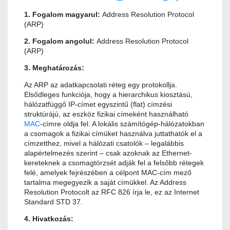
1. Fogalom magyarul:
Address Resolution Protocol
(ARP)
2. Fogalom angolul:
Address Resolution Protocol
(ARP)
3. Meghatározás:
Az ARP az adatkapcsolati réteg egy protokollja.
Elsődleges funkciója, hogy a hierarchikus kiosztású,
hálózatfüggő IP-címet egyszintű (flat) címzési
struktúrájú, az eszköz fizikai címeként használható
MAC
-címre oldja fel. A lokális számítógép-hálózatokban
a csomagok a fizikai címüket használva juttathatók el a
címzetthez, mivel a hálózati csatolók – legalábbis
alapértelmezés szerint – csak azoknak az Ethernet-
kereteknek a csomagtörzsét adják fel a felsőbb rétegek
felé, amelyek fejrészében a célpont MAC-cím mező
tartalma megegyezik a saját címükkel. Az Address
Resolution Protocolt az RFC 826 írja le, ez az Internet
Standard STD 37.
4. Hivatkozás: