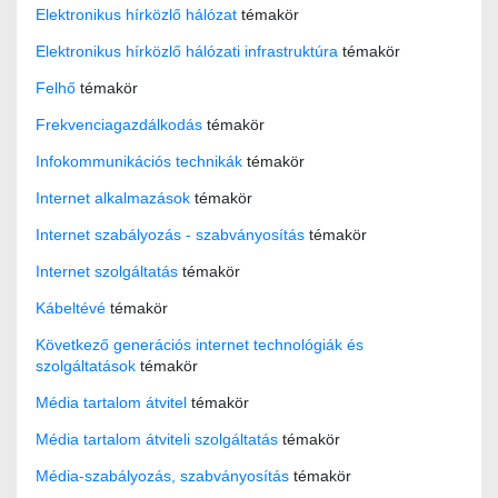
Elektronikus hírközlő hálózat
témakör
Elektronikus hírközlő hálózati infrastruktúra
témakör
Felhő
témakör
Frekvenciagazdálkodás
témakör
Infokommunikációs technikák
témakör
Internet alkalmazások
témakör
Internet szabályozás - szabványosítás
témakör
Internet szolgáltatás
témakör
Kábeltévé
témakör
Következő generációs internet technológiák és
szolgáltatások
témakör
Média tartalom átvitel
témakör
Média tartalom átviteli szolgáltatás
témakör
Média-szabályozás, szabványosítás
témakör