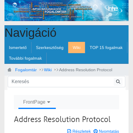
Ugrás a fő tartalomhoz
Navigáció
Ismertető
Szerkesztőség
Wiki
TOP 15 fogalmak
További fogalmak
Fogalomtár
Wiki
Address Resolution Protocol
FrontPage
Address Resolution Protocol
Részletek
Nyomtatás