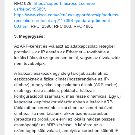
RFC 826,
https://support.microsoft.com/en-
us/help/949589/
,
https://www.cisco.com/c/en/us/support/docs/ip/address-
resolution-protocol-arp/117398-qanda-arp-timeout-
00.html
, RFC 2390, RFC 903, RFC 4861
5. Megjegyzés:
Az ARP-kérést és -választ az adatkapcsolati rétegbeli
protokoll – az IP esetén az Ethernet – továbbítja a
lokális hálózati szegmensen belül, vagyis az útválasztók
nem továbbítják.
A hálózati eszközök egy ideig tárolják azoknak az
eszközöknek a fizikai címét (hozzárendelve az IP-
címhez), amelyekkel kapcsolatban állnak (ARP cache),
ezek egy része statikus, például a hálózati
konfigurációból származik, más része dinamikus. Egy új
kapcsolat kiépítésekor először ebben a letárolt ARP-
táblázatban keresünk fizikai címet az ismert hálózati
címhez. Ha nem találunk, akkor üzenetszórásban
(broadcast) próbáljuk elérni az lokális hálózat összes
csomópontját az ARP-kéréssel. A kérésre az a
számítógép küld választ, amelyik a kérésben küldött IP-