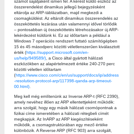
számot sajátjaként ismeri fel. A kérést küldő eszköz az
összerendelést dinamikus jellegű bejegyzésként
eltárolja az ARP-táblázatban, majd megkezdi a
csomagküldést. Az eltárolt dinamikus összerendelés az
összeköttetés lezárása után valamennyi idővel törlődik
– pontosabban új összeköttetés létrehozásakor új ARP-
lekérdezést küldünk ki. Ez az időtartam a például a
Windows 7 operációs rendszert futtató számítógépben
15 és 45 másodperc közötti véletlenszerűen kiválasztott
érték (
https://support.microsoft.com/en-
us/help/949589/)
, a Cisco által gyártott hálózati
eszközökben az alapértelmezett értéke 240-270 perc
közötti véletlen időtartam
(
https://www.cisco.com/c/en/us/support/docs/ip/address
-resolution-protocol-arp/117398-qanda-arp-timeout-
00.html)
.
Meg kell még említenünk az Inverse ARP-t (RFC 2390),
amely nevéhez illően az ARP ellentettjeként működik:
arra szolgál, hogy egy másik hálózati csomópontnak a
fizikai címe ismeretében a hálózati rétegbeli címét
megkapjuk. Az InARP az ARP kiegészítéseként
működik, a csomagstruktúrában egy mező értéke
különbözik. A Reverse ARP (RFC 903) arra szolgált,