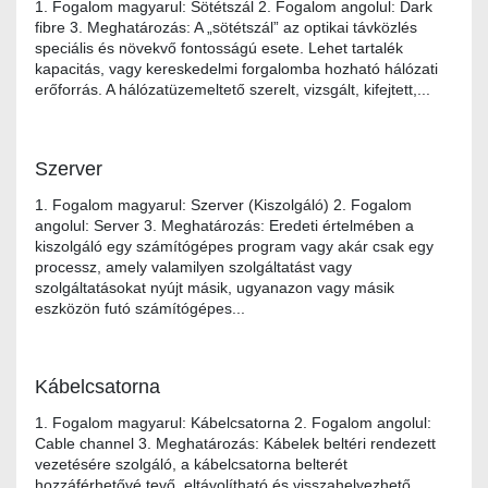
1. Fogalom magyarul: Sötétszál 2. Fogalom angolul: Dark
fibre 3. Meghatározás: A „sötétszál” az optikai távközlés
speciális és növekvő fontosságú esete. Lehet tartalék
kapacitás, vagy kereskedelmi forgalomba hozható hálózati
erőforrás. A hálózatüzemeltető szerelt, vizsgált, kifejtett,...
Szerver
1. Fogalom magyarul: Szerver (Kiszolgáló) 2. Fogalom
angolul: Server 3. Meghatározás: Eredeti értelmében a
kiszolgáló egy számítógépes program vagy akár csak egy
processz, amely valamilyen szolgáltatást vagy
szolgáltatásokat nyújt másik, ugyanazon vagy másik
eszközön futó számítógépes...
Kábelcsatorna
1. Fogalom magyarul: Kábelcsatorna 2. Fogalom angolul:
Cable channel 3. Meghatározás: Kábelek beltéri rendezett
vezetésére szolgáló, a kábelcsatorna belterét
hozzáférhetővé tevő, eltávolítható és visszahelyezhető