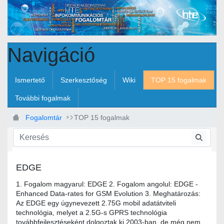
Ugrás a fő tartalomhoz
Navigáció
Ismertető
Szerkesztőség
Wiki
TOP 15 fogalmak
További fogalmak
Fogalomtár
TOP 15 fogalmak
EDGE
1. Fogalom magyarul: EDGE 2. Fogalom angolul: EDGE -
Enhanced Data-rates for GSM Evolution 3. Meghatározás:
Az EDGE egy úgynevezett 2.75G mobil adatátviteli
technológia, melyet a 2.5G-s GPRS technológia
továbbfejlesztéseként dolgoztak ki 2003-ban, de még nem