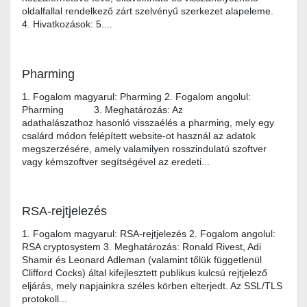
oldalfallal rendelkező zárt szelvényű szerkezet alapeleme.
4. Hivatkozások: 5....
Pharming
1. Fogalom magyarul: Pharming 2. Fogalom angolul:
Pharming 3. Meghatározás: Az
adathalászathoz hasonló visszaélés a pharming, mely egy
csalárd módon felépített website-ot használ az adatok
megszerzésére, amely valamilyen rosszindulatú szoftver
vagy kémszoftver segítségével az eredeti...
RSA-rejtjelezés
1. Fogalom magyarul: RSA-rejtjelezés 2. Fogalom angolul:
RSA cryptosystem 3. Meghatározás: Ronald Rivest, Adi
Shamir és Leonard Adleman (valamint tőlük függetlenül
Clifford Cocks) által kifejlesztett publikus kulcsú rejtjelező
eljárás, mely napjainkra széles körben elterjedt. Az SSL/TLS
protokoll...