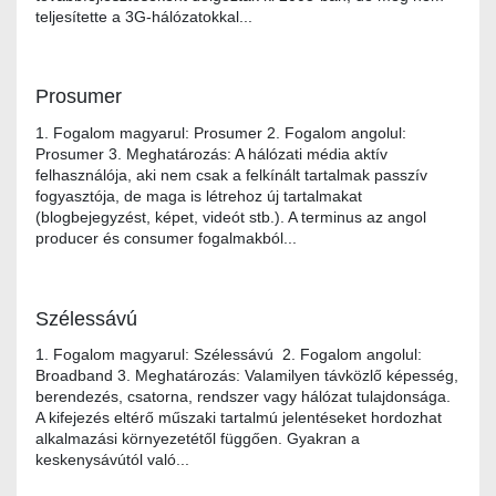
teljesítette a 3G-hálózatokkal...
Prosumer
1. Fogalom magyarul: Prosumer 2. Fogalom angolul:
Prosumer 3. Meghatározás: A hálózati média aktív
felhasználója, aki nem csak a felkínált tartalmak passzív
fogyasztója, de maga is létrehoz új tartalmakat
(blogbejegyzést, képet, videót stb.). A terminus az angol
producer és consumer fogalmakból...
Szélessávú
1. Fogalom magyarul: Szélessávú 2. Fogalom angolul:
Broadband 3. Meghatározás: Valamilyen távközlő képesség,
berendezés, csatorna, rendszer vagy hálózat tulajdonsága.
A kifejezés eltérő műszaki tartalmú jelentéseket hordozhat
alkalmazási környezetétől függően. Gyakran a
keskenysávútól való...