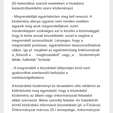
(6) bekezdése szerinti esetekben a hivatásos
katasztrófavédelmi szerv közleménye).
- Megrendelőjét egyértelműen meg kell nevezni. A
közlemény alanya ugyanis nem minden esetben
egyezik meg azok megrendelőjével, ezért
mindenképpen szükséges azt is közölni a közönséggel,
hogy ki kérte annak közzétételét, ezzel is segítve a
megrendelő azonosítását. Lényeges, hogy a
megrendelő pontosan, egyértelműen beazonosíthatóvá
váljon, így pl. megfelel az egyértelműség kritériumának
a „Készült a … megbízásából”, vagy „a … közleményét
látták, hallották” fordulat.
- A megrendelő a közzététel időpontján kívül nem
gyakorolhat szerkesztői befolyást a
médiaszolgáltatásra.
A közérdekű közleményt és társadalmi célú reklámot az
különbözteti meg egymástól, hogy a közérdekű
közlemény az állami vagy önkormányzati feladatot
ellátó szervezet, illetve személy feladat- és hatáskörét
érintő közérdekű információ közvetítését (pl. a Fővárosi
Önkormányzat március 15-i ünnepsége; önkormányzat