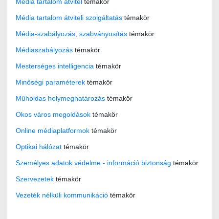
Média tartalom átvitel
témakör
Média tartalom átviteli szolgáltatás
témakör
Média-szabályozás, szabványosítás
témakör
Médiaszabályozás
témakör
Mesterséges intelligencia
témakör
Minőségi paraméterek
témakör
Műholdas helymeghatározás
témakör
Okos város megoldások
témakör
Online médiaplatformok
témakör
Optikai hálózat
témakör
Személyes adatok védelme - információ biztonság
témakör
Szervezetek
témakör
Vezeték nélküli kommunikáció
témakör