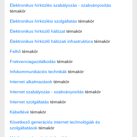
Elektronikus hírközlés szabályozás - szabványosítás
témakör
Elektronikus hírközlési szolgáltatás
témakör
Elektronikus hírközlő hálózat
témakör
Elektronikus hírközlő hálózati infrastruktúra
témakör
Felhő
témakör
Frekvenciagazdálkodás
témakör
Infokommunikációs technikák
témakör
Internet alkalmazások
témakör
Internet szabályozás - szabványosítás
témakör
Internet szolgáltatás
témakör
Kábeltévé
témakör
Következő generációs internet technológiák és
szolgáltatások
témakör