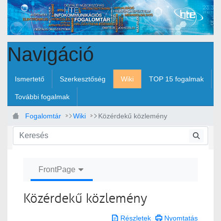
Ugrás a fő tartalomhoz
Navigáció
Ismertető
Szerkesztőség
Wiki
TOP 15 fogalmak
További fogalmak
Fogalomtár
Wiki
Közérdekű közlemény
FrontPage
Közérdekű közlemény
Részletek
Nyomtatás