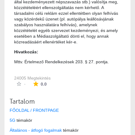
által kezdeményezett népszavazás stb.) valósítja meg,
közzétételéért ellenszolgáltatás nem kérhető. A
társadalmi célú reklám ezzel ellentétben olyan felhívás
vagy közérdekű üzenet (pl. autópálya leállósávjának
szabályos használatára felhívás), amelynek
közzétételét egyéb szervezet kezdeményezi, és amely
esetében a Médiaszolgáltató dönti el, hogy annak
közreadásáért ellenértéket kér-e.
Hivatkozás:
Mttv. Értelmező Rendelkezések 203. § 27. pontja.
24005 Megtekintés
Az átlagos minősítés 0 csillag a lehetséges 5-b
-
0.0
Tartalom
FŐOLDAL / FRONTPAGE
5G
témakör
Általános - átfogó fogalmak
témakör