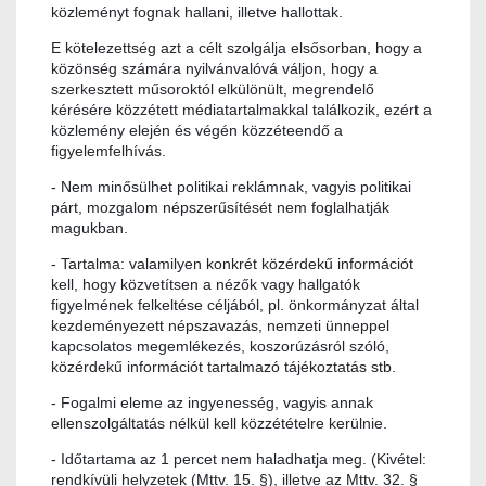
közleményt fognak hallani, illetve hallottak.
E kötelezettség azt a célt szolgálja elsősorban, hogy a
közönség számára nyilvánvalóvá váljon, hogy a
szerkesztett műsoroktól elkülönült, megrendelő
kérésére közzétett médiatartalmakkal találkozik, ezért a
közlemény elején és végén közzéteendő a
figyelemfelhívás.
- Nem minősülhet politikai reklámnak, vagyis politikai
párt, mozgalom népszerűsítését nem foglalhatják
magukban.
- Tartalma: valamilyen konkrét közérdekű információt
kell, hogy közvetítsen a nézők vagy hallgatók
figyelmének felkeltése céljából, pl. önkormányzat által
kezdeményezett népszavazás, nemzeti ünneppel
kapcsolatos megemlékezés, koszorúzásról szóló,
közérdekű információt tartalmazó tájékoztatás stb.
- Fogalmi eleme az ingyenesség, vagyis annak
ellenszolgáltatás nélkül kell közzétételre kerülnie.
- Időtartama az 1 percet nem haladhatja meg. (Kivétel:
rendkívüli helyzetek (Mttv. 15. §), illetve az Mttv. 32. §