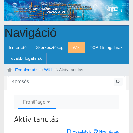
Ugrás a fő tartalomhoz
Navigáció
Ismertető
Szerkesztőség
Wiki
TOP 15 fogalmak
További fogalmak
Fogalomtár
Wiki
Aktív tanulás
FrontPage
Aktív tanulás
Részletek
Nyomtatás