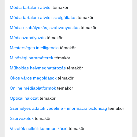
Média tartalom átvitel
témakör
Média tartalom átviteli szolgáltatás
témakör
Média-szabályozás, szabványosítás
témakör
Médiaszabályozás
témakör
Mesterséges intelligencia
témakör
Minőségi paraméterek
témakör
Műholdas helymeghatározás
témakör
Okos város megoldások
témakör
Online médiaplatformok
témakör
Optikai hálózat
témakör
Személyes adatok védelme - információ biztonság
témakör
Szervezetek
témakör
Vezeték nélküli kommunikáció
témakör