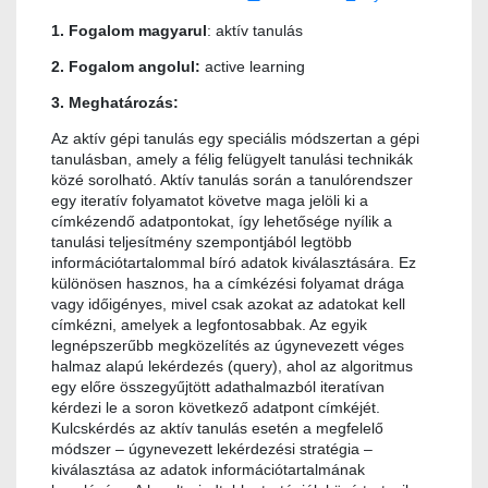
1. Fogalom magyarul
: aktív tanulás
2. Fogalom angolul:
active learning
3. Meghatározás:
Az aktív gépi tanulás egy speciális módszertan a gépi
tanulásban, amely a félig felügyelt tanulási technikák
közé sorolható. Aktív tanulás során a tanulórendszer
egy iteratív folyamatot követve maga jelöli ki a
címkézendő adatpontokat, így lehetősége nyílik a
tanulási teljesítmény szempontjából legtöbb
információtartalommal bíró adatok kiválasztására. Ez
különösen hasznos, ha a címkézési folyamat drága
vagy időigényes, mivel csak azokat az adatokat kell
címkézni, amelyek a legfontosabbak. Az egyik
legnépszerűbb megközelítés az úgynevezett véges
halmaz alapú lekérdezés (query), ahol az algoritmus
egy előre összegyűjtött adathalmazból iteratívan
kérdezi le a soron következő adatpont címkéjét.
Kulcskérdés az aktív tanulás esetén a megfelelő
módszer – úgynevezett lekérdezési stratégia –
kiválasztása az adatok információtartalmának