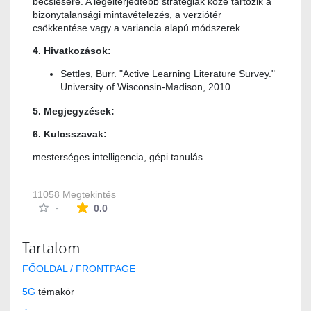
becslésére. A legelterjedtebb stratégiák közé tartozik a
bizonytalansági mintavételezés, a verziótér
csökkentése vagy a variancia alapú módszerek.
4. Hivatkozások:
Settles, Burr. "Active Learning Literature Survey."
University of Wisconsin-Madison, 2010.
5. Megjegyzések:
6. Kulcsszavak:
mesterséges intelligencia, gépi tanulás
11058 Megtekintés
Az átlagos minősítés 0 csillag a lehetséges 5-b
-
0.0
Tartalom
FŐOLDAL / FRONTPAGE
5G
témakör