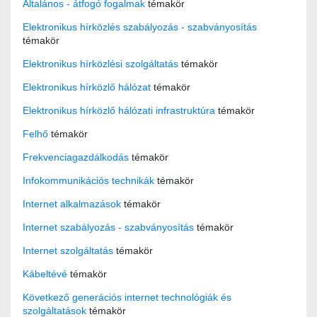
Általános - átfogó fogalmak
témakör
Elektronikus hírközlés szabályozás - szabványosítás
témakör
Elektronikus hírközlési szolgáltatás
témakör
Elektronikus hírközlő hálózat
témakör
Elektronikus hírközlő hálózati infrastruktúra
témakör
Felhő
témakör
Frekvenciagazdálkodás
témakör
Infokommunikációs technikák
témakör
Internet alkalmazások
témakör
Internet szabályozás - szabványosítás
témakör
Internet szolgáltatás
témakör
Kábeltévé
témakör
Következő generációs internet technológiák és
szolgáltatások
témakör