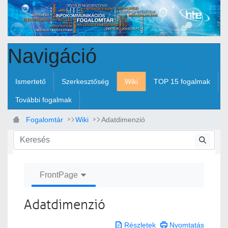
Ugrás a fő tartalomhoz
Navigáció
Ismertető
Szerkesztőség
Wiki
TOP 15 fogalmak
További fogalmak
Fogalomtár
Wiki
Adatdimenzió
FrontPage
Adatdimenzió
Részletek
Nyomtatás