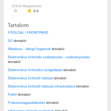
21810 Megtekintés
Az átlagos minősítés 0 csillag a lehetséges 5-b
-
0.0
Tartalom
FŐOLDAL / FRONTPAGE
5G
témakör
Általános - átfogó fogalmak
témakör
Elektronikus hírközlés szabályozás - szabványosítás
témakör
Elektronikus hírközlési szolgáltatás
témakör
Elektronikus hírközlő hálózat
témakör
Elektronikus hírközlő hálózati infrastruktúra
témakör
Felhő
témakör
Frekvenciagazdálkodás
témakör
Infokommunikációs technikák
témakör