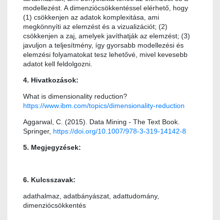
modellezést. A dimenziócsökkentéssel elérhető, hogy
(1) csökkenjen az adatok komplexitása, ami
megkönnyíti az elemzést és a vizualizációt; (2)
csökkenjen a zaj, amelyek javíthatják az elemzést; (3)
javuljon a teljesítmény, így gyorsabb modellezési és
elemzési folyamatokat tesz lehetővé, mivel kevesebb
adatot kell feldolgozni.
4. Hivatkozások:
What is dimensionality reduction?
https://www.ibm.com/topics/dimensionality-reduction
Aggarwal, C. (2015). Data Mining - The Text Book.
Springer,
https://doi.org/10.1007/978-3-319-14142-8
5. Megjegyzések:
6. Kulcsszavak:
adathalmaz, adatbányászat, adattudomány,
dimenziócsökkentés