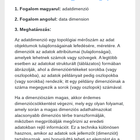
1. Fogalom magyarul:
adatdimenzió
2. Fogalom angolul:
data dimension
3. Meghatározás:
Az adatdimenzió egy topológiai mérőszám az adat
objektumok tulajdonságainak lefedésére, méretére. A
dimenziók az adatok attribútumai (tulajdonságai),
amelyek lehetnek számok vagy szövegek. A legtöbb
esetben az adatokat strukturált (táblázatos) formában
ábrázolják, ahol a dimenzióértékeket sorokba (vagy
oszlopokba), az adatok példányait pedig oszlopokba
(vagy sorokba) rendezik; itt egy példány dimenzióinak a
száma megegyezik a sorok (vagy oszlopok) számával.
Ha a dimenziószám magas, akkor érdemes
dimenziócsökkentést végezni, mely egy olyan folyamat,
amely során a magas dimenziós adathalmazokat
alacsonyabb dimenziós térbe transzformálják,
miközben megpróbálják megőrizni az eredeti
adatokban rejlő információt. Ez a technika különösen
hasznos, amikor az adatok sok jellemzőt (dimenziót)
tartalmaznak, ami bonyolulttá teheti az elemzést és a