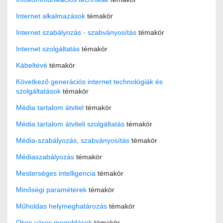
Internet alkalmazások
témakör
Internet szabályozás - szabványosítás
témakör
Internet szolgáltatás
témakör
Kábeltévé
témakör
Következő generációs internet technológiák és
szolgáltatások
témakör
Média tartalom átvitel
témakör
Média tartalom átviteli szolgáltatás
témakör
Média-szabályozás, szabványosítás
témakör
Médiaszabályozás
témakör
Mesterséges intelligencia
témakör
Minőségi paraméterek
témakör
Műholdas helymeghatározás
témakör
Okos város megoldások
témakör